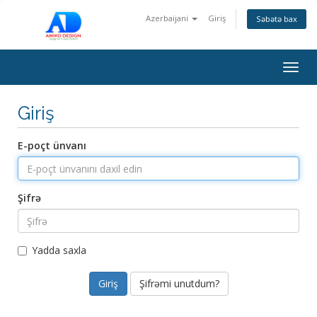
Azerbaijani
Giriş
Səbətə bax
Togg
navig
Giriş
E-poçt ünvanı
Şifrə
Yadda saxla
Şifrəmi unutdum?