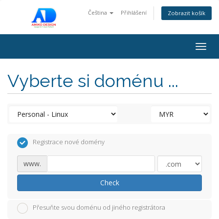
Čeština
Přihlášení
Zobrazit košík
Togg
navig
Vyberte si doménu ...
Registrace nové domény
www.
Check
Přesuňte svou doménu od jiného registrátora