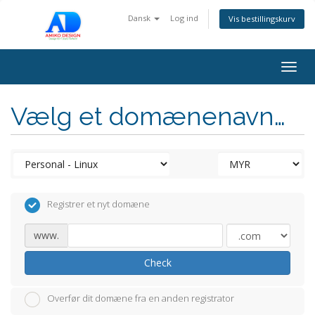
Dansk
Log ind
Vis bestillingskurv
Togg
navig
Vælg et domænenavn…
Registrer et nyt domæne
www.
Check
Overfør dit domæne fra en anden registrator