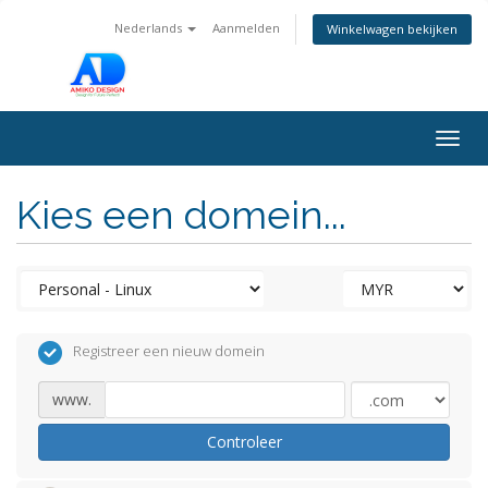
Nederlands
Aanmelden
Winkelwagen bekijken
Togg
navig
Kies een domein...
Registreer een nieuw domein
www.
Controleer