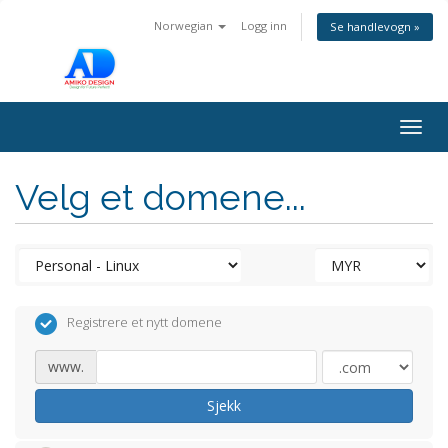
Norwegian
Logg inn
Se handlevogn »
Togg
navig
Velg et domene...
Registrere et nytt domene
www.
Sjekk