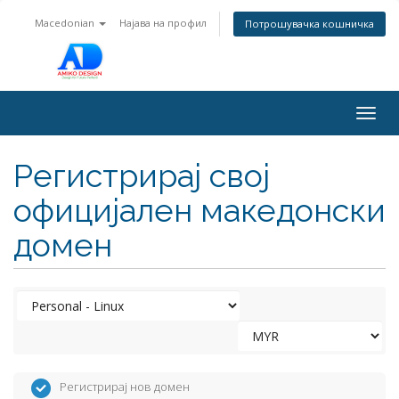
Macedonian
Најава на профил
Потрошувачка кошничка
Togg
navig
Регистрирај свој
официјален македонски
домен
Регистрирај нов домен