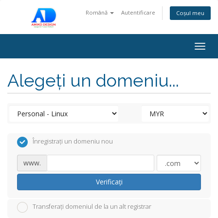
Română
Autentificare
Coșul meu
Togg
navig
Alegeți un domeniu...
Înregistrați un domeniu nou
www.
Verificați
Transferați domeniul de la un alt registrar