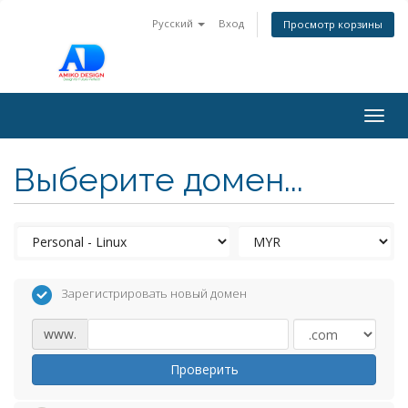
Русский
Вход
Просмотр корзины
Togg
navig
Выберите домен...
Зарегистрировать новый домен
www.
Проверить