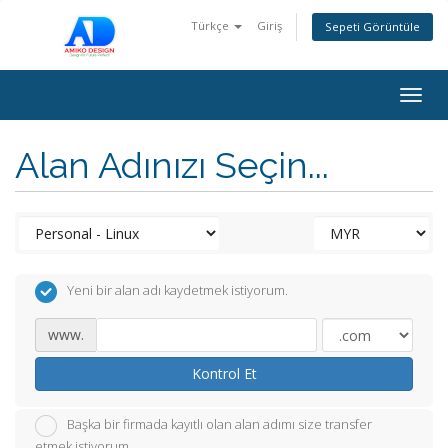
Türkçe
Giriş
Sepeti Görüntüle
Togg
navig
Alan Adınızı Seçin...
Yeni bir alan adı kaydetmek istiyorum.
www.
Kontrol Et
Başka bir firmada kayıtlı olan alan adımı size transfer
etmek istiyorum.