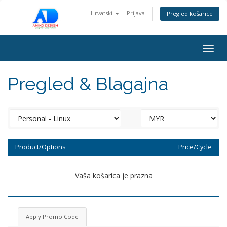
Hrvatski
Prijava
Pregled košarice
Togg
navig
Pregled & Blagajna
Product/Options
Price/Cycle
Vaša košarica je prazna
Apply Promo Code