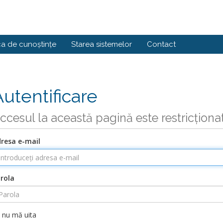
ca de cunoștințe
Starea sistemelor
Contact
Autentificare
ccesul la această pagină este restricționa
resa e-mail
rola
nu mă uita