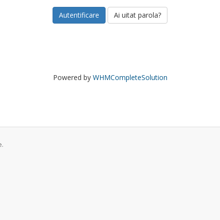
Ai uitat parola?
Powered by
WHMCompleteSolution
e.