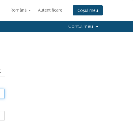
Română
Autentificare
Coșul meu
Contul meu
t