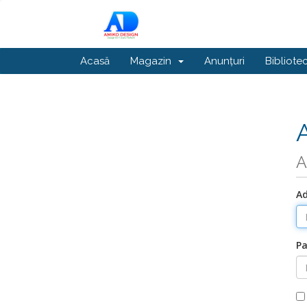
Acasă
Magazin
Anunțuri
Bibliote
A
Ad
Pa